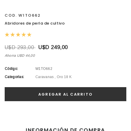
COD. W1TO662
Abridores de perla de cultivo
U$D 293,00
U$D 249,00
Ahorra U$D 44,00
Código:
W1TO662
Categorías:
Caravanas
,
Oro 18 K
INFORMACIÓN DE COMPRA