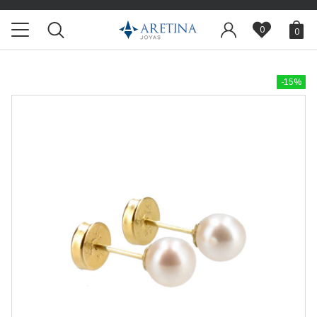
0
0
-15%