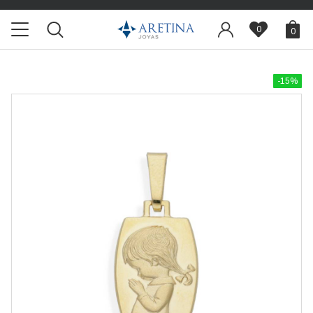
0
0
-15%