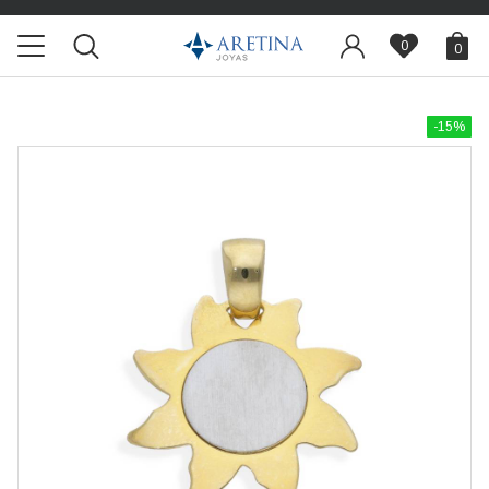
0
0
-15%