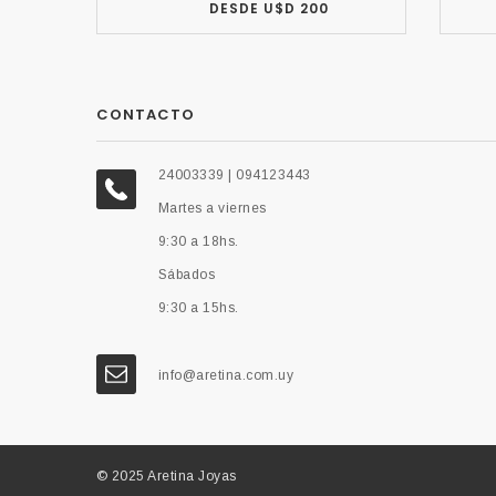
DESDE U$D 200
CONTACTO
24003339 | 094123443
Martes a viernes
9:30 a 18hs.
Sábados
9:30 a 15hs.
info@aretina.com.uy
© 2025 Aretina Joyas