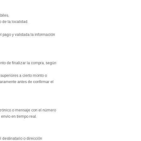
biles.
 de la localidad.
 pago y validada la información
to de finalizar la compra, según
uperiores a cierto monto o
laramente antes de confirmar el
ctrónico o mensaje con el número
 envío en tiempo real.
 destinatario o dirección