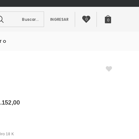
scar...
INGRESAR
0
0
TO
.152,00
Oro 18 K