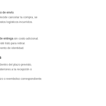
o de envío
.
 decide cancelar la compra, se
tos logísticos incurridos.
 de entrega
sin costo adicional.
 listo para retirar.
ento de identidad.
s
dentro del plazo previsto,
teriores a la recepción o
azo o reembolso correspondiente.