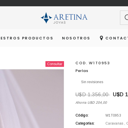
Bu
UESTROS PRODUCTOS
NOSOTROS
CONTAC
COD. W1T0953
Consultar
Agotado
Perlas
Sin revisiones
U$D 1.356,00
U$D 1
Ahorra U$D 204,00
Código:
W1T0953
Categorías:
Caravanas
,