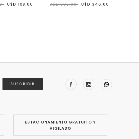
00
U$D 108,00
U$D 385,00
U$D 346,00
U$D 
SUSCRIBIR
ESTACIONAMIENTO GRATUITO Y
VIGILADO