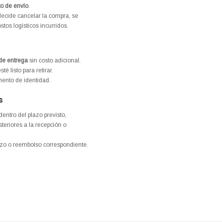
o de envío
.
 decide cancelar la compra, se
tos logísticos incurridos.
 de entrega
sin costo adicional.
 listo para retirar.
ento de identidad.
s
dentro del plazo previsto,
teriores a la recepción o
azo o reembolso correspondiente.