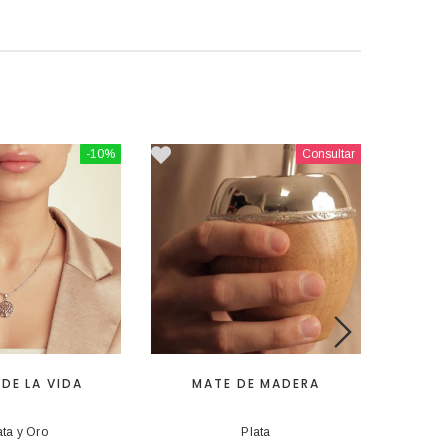
-10%
Consultar
DE LA VIDA
MATE DE MADERA
SA
ata y Oro
Plata