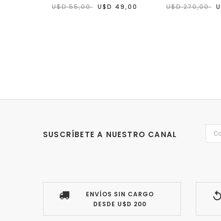
U$D 55,00
U$D 49,00
U$D 270,00
U
SUSCRÍBETE A NUESTRO CANAL
ENVÍOS SIN CARGO
DESDE U$D 200