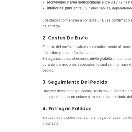
Montevideo y área metropolitana:
entre 24 y 72 hs há
Interior del país:
entre 3 y 7 días hábiles, dependiendo
Los plazos comienzan a contarse una vez confirmado el
de entrega.
2. Costos De Envío
El costo del envío se calcula automáticamente al momen
el destino y el tamaño del paquete.
En algunos casos ofrecemos
envío gratuito
en compras s
durante promociones especiales, lo cual se informará c
pedido.
3. Seguimiento Del Pedido
Una vez despachado el pedido, recibirás un correo ele
de seguimiento y un enlace para consultar el estado del
4. Entregas Fallidas
En caso de no poder realizar la entrega por ausencia del
incorrecta: