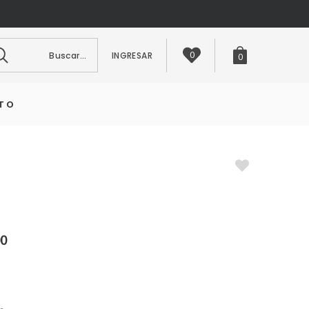
scar...
INGRESAR
0
0
TO
00