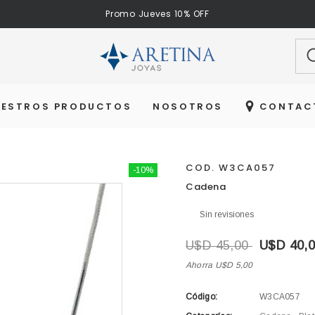
Promo Jueves 10% OFF
Bu
UESTROS PRODUCTOS
NOSOTROS
CONTAC
COD. W3CA057
-10%
Cadena
Sin revisiones
U$D 45,00
U$D 40,
Ahorra U$D 5,00
Código:
W3CA057