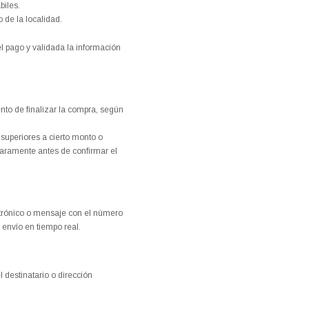
biles.
 de la localidad.
 pago y validada la información
to de finalizar la compra, según
uperiores a cierto monto o
laramente antes de confirmar el
ctrónico o mensaje con el número
 envío en tiempo real.
 destinatario o dirección