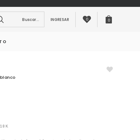
scar...
INGRESAR
0
0
TO
y blanco
 18 K