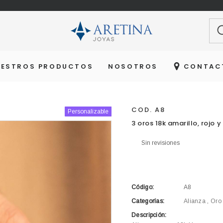
Bu
UESTROS PRODUCTOS
NOSOTROS
CONTAC
COD. A8
Personalizable
Agotado
3 oros 18k amarillo, rojo 
Sin revisiones
Código:
A8
Categorías:
Alianza
,
Oro
Descripción: