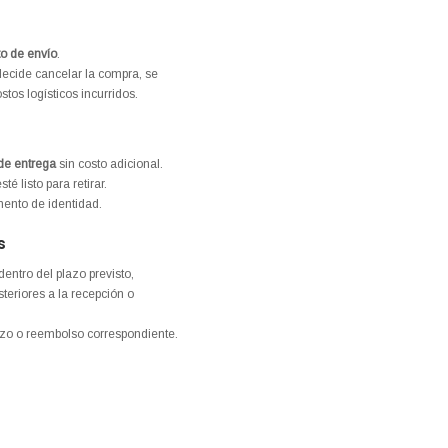
o de envío
.
 decide cancelar la compra, se
tos logísticos incurridos.
 de entrega
sin costo adicional.
 listo para retirar.
ento de identidad.
s
dentro del plazo previsto,
teriores a la recepción o
azo o reembolso correspondiente.