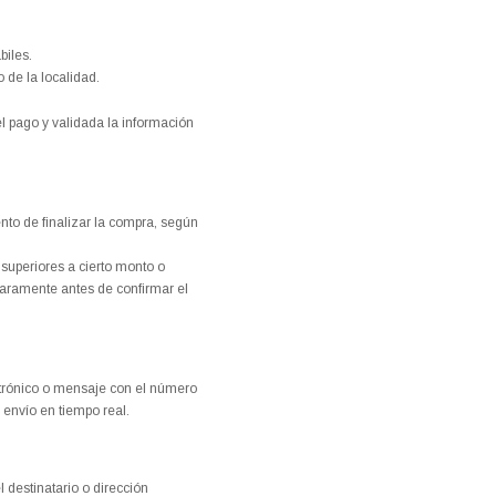
biles.
 de la localidad.
 pago y validada la información
to de finalizar la compra, según
uperiores a cierto monto o
laramente antes de confirmar el
ctrónico o mensaje con el número
 envío en tiempo real.
 destinatario o dirección