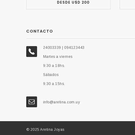
DESDE U$D 200
CONTACTO
24003339 | 094123443
Martes a viernes
9:30 a 18hs.
Sábados
9:30 a 15hs.
info@aretina.com.uy
© 2025 Aretina Joyas